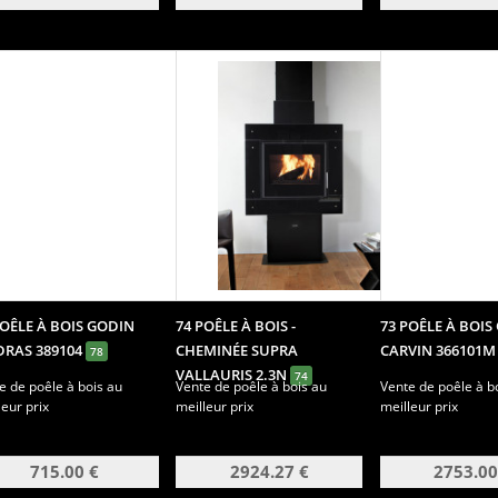
POÊLE À BOIS GODIN
74 POÊLE À BOIS -
73 POÊLE À BOIS
RAS 389104
CHEMINÉE SUPRA
CARVIN 366101
78
VALLAURIS 2.3N
74
e de poêle à bois au
Vente de poêle à bois au
Vente de poêle à b
leur prix
meilleur prix
meilleur prix
715.00 €
2924.27 €
2753.00