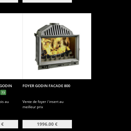
 GODIN
FOYER GODIN FACADE 800
M
73
ois au
Vente de foyer / insert au
meilleur prix
 €
1996.00 €