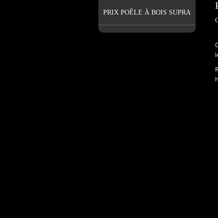
PRIX POÊLE À BOIS SUPRA
C
l
R
h