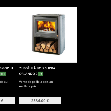
IS GODIN
74 POÊLE À BOIS SUPRA
ORLANDO 2
80.1
74
ois au
Vente de poêle à bois au
meilleur prix
 €
2534.00 €