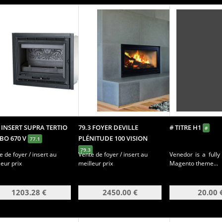
1 INSERT SUPRA TERTIO
79.3 FOYER DEVILLE
# TITRE H1
#
BO 670 V
PLÉNITUDE 100 VISION
77.1
79.3
e de foyer / insert au
Vente de foyer / insert au
Venedor is a fully
leur prix
meilleur prix
Magento theme...
1203.28 €
2450.00 €
20.00 