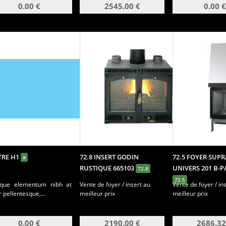
0.00 €
2545.00 €
0.00 €
ITRE H1
72.8 INSERT GODIN
72.5 FOYER SUPR
#
RUSTIQUE 665103
UNIVERS 201 B-P
72.8
72.5
sque elementum nibh at
Vente de foyer / insert au
Vente de foyer / in
r pellentesque,...
meilleur prix
meilleur prix
0.00 €
2190.00 €
2686.32