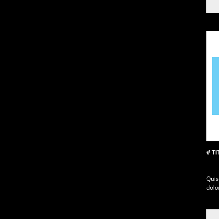
# T
Qui
dolo