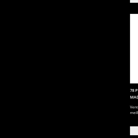
78 
MAD
Vent
meil