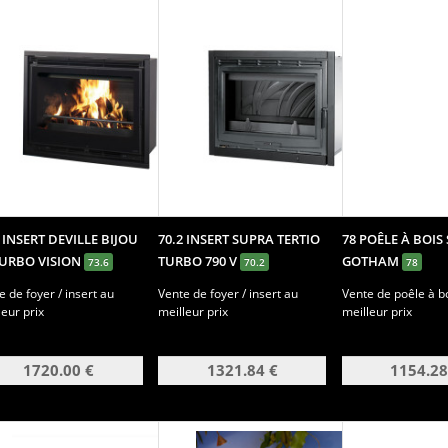
6 INSERT DEVILLE BIJOU
70.2 INSERT SUPRA TERTIO
78 POÊLE À BOIS
TURBO VISION
TURBO 790 V
GOTHAM
73.6
70.2
78
e de foyer / insert au
Vente de foyer / insert au
Vente de poêle à b
leur prix
meilleur prix
meilleur prix
1720.00 €
1321.84 €
1154.28