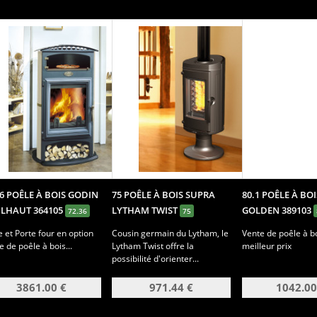
36 POÊLE À BOIS GODIN
75 POÊLE À BOIS SUPRA
80.1 POÊLE À BO
LHAUT 364105
LYTHAM TWIST
GOLDEN 389103
72.36
75
e et Porte four en option
Cousin germain du Lytham, le
Vente de poêle à b
e de poêle à bois...
Lytham Twist offre la
meilleur prix
possibilité d'orienter...
3861.00 €
971.44 €
1042.00