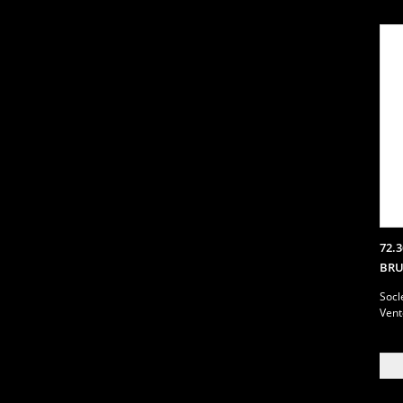
72.
BRU
Socl
Vent