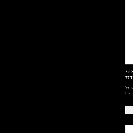
73.
77 
Vent
meil