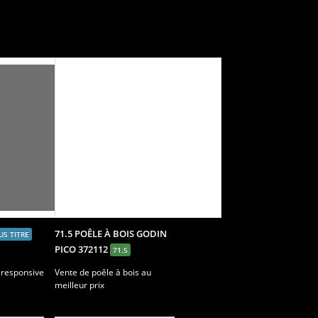
71.5 POÊLE À BOIS GODIN
US TITRE
PICO 372112
71.5
 responsive
Vente de poêle à bois au
meilleur prix