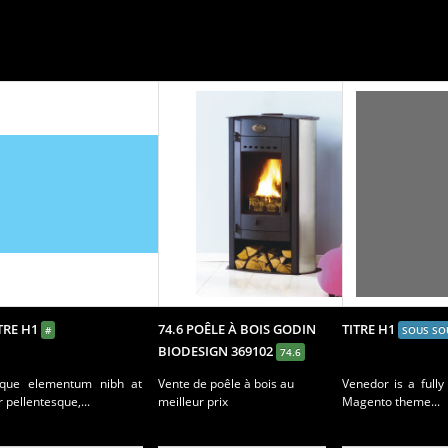
ITRE H1
74.6 POÊLE À BOIS GODIN
TITRE H1
#
SOUS SO
BIODESIGN 369102
74.6
sque elementum nibh at
Vente de poêle à bois au
Venedor is a fully
r pellentesque,...
meilleur prix
Magento theme...