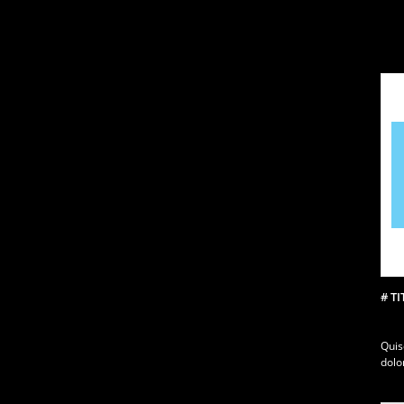
# T
Qui
dolo