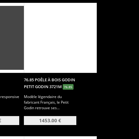
76.85 POÊLE À BOIS GODIN
PETIT GODIN 3721M
76.85
 responsive
Modèle légendaire du
fabricant Français, le Petit
Godin retrouve ses...
€
1453.00 €