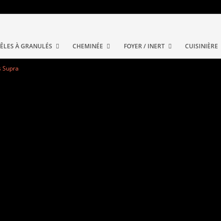
ÊLES À GRANULÉS
CHEMINÉE
FOYER / INERT
CUISINIÈRE
s Supra