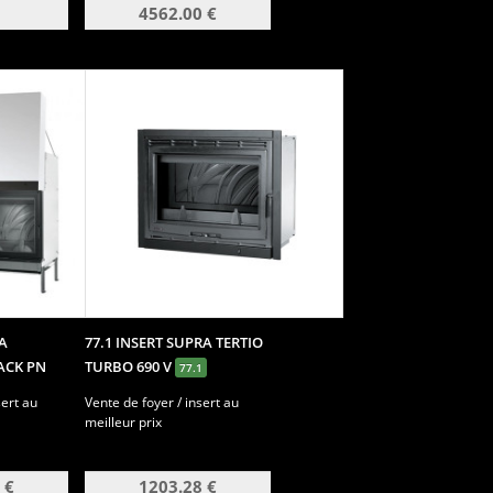
4562.00 €
A
77.1 INSERT SUPRA TERTIO
ACK PN
TURBO 690 V
77.1
sert au
Vente de foyer / insert au
meilleur prix
 €
1203.28 €