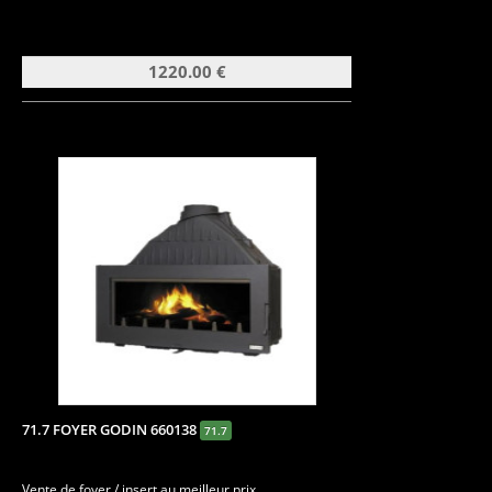
1220.00 €
71.7 FOYER GODIN 660138
71.7
Vente de foyer / insert au meilleur prix