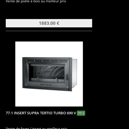
Vente de poêle à bois au meilleur prix
1883.00 €
77.1 INSERT SUPRA TERTIO TURBO 690 V
77.1
Vente de foyer / insert au meilleur prix