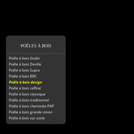
POÊLES À BOIS
Poêle à bois Godin
Poêle à bois Deville
Poêle à bois Supra
Poêle à bois BBC
Poêle à bois design
Poêle à bois raffiné
Poêle à bois classique
Poêle à bois traditionnel
Poêle à bois cheminée PAP
Poêle à bois grande vision
Poêle à bois sur socle