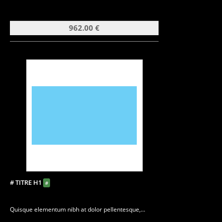
962.00 €
# TITRE H1
#
Quisque elementum nibh at dolor pellentesque,...