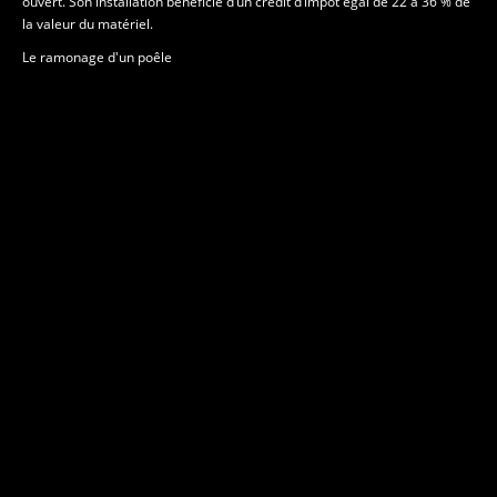
ouvert. Son installation bénéficie d’un crédit d’impôt égal de 22 à 36 % de
la valeur du matériel.
Le ramonage d'un poêle