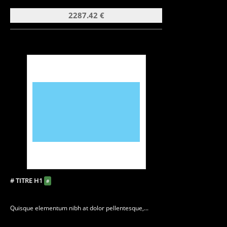
2287.42 €
# TITRE H1
#
Quisque elementum nibh at dolor pellentesque,...