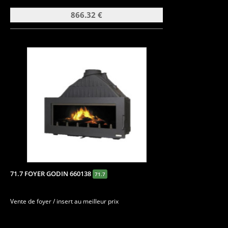
866.32 €
71.7 FOYER GODIN 660138
71.7
Vente de foyer / insert au meilleur prix