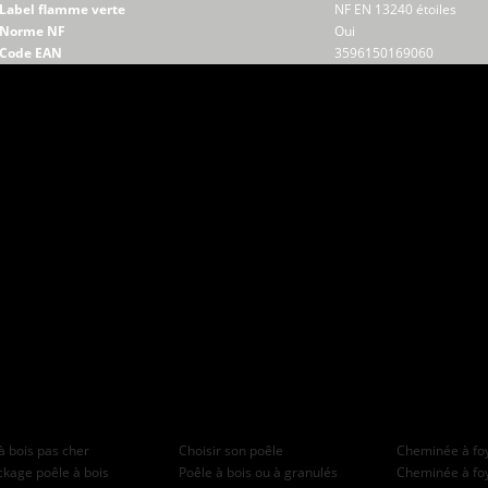
Label flamme verte
NF EN 13240 étoiles
Norme NF
Oui
Code EAN
3596150169060
à bois pas cher
Choisir son poêle
Cheminée à foy
kage poêle à bois
Poêle à bois ou à granulés
Cheminée à fo