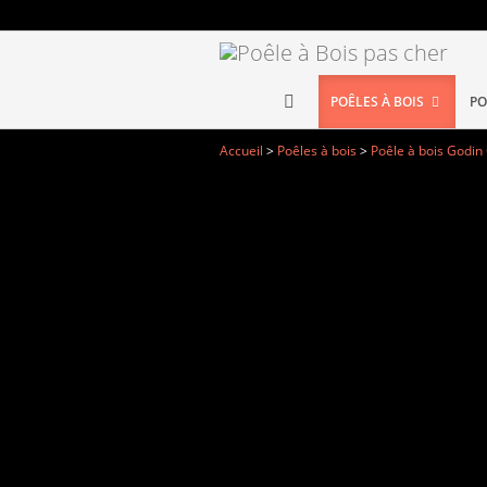
POÊLES À BOIS
PO
Accueil
>
Poêles à bois
>
Poêle à bois Godin