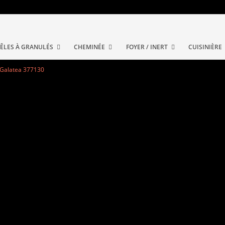
ÊLES À GRANULÉS
CHEMINÉE
FOYER / INERT
CUISINIÈRE
 Galatea 377130