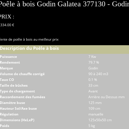
Poêle à bois Godin Galatea 377130 - Godi
PRIX :
2334.00 €
ente de poêle à bois au meilleur prix
Description du Poêle à bois
Puissance
7 Kw
Rendement
79.7 %
Marque
Godin
Volume de chauffe corrigé
90 à 240 m3
Taux CO
0.1 %
Taille de bûches
33 cm
Type de chargement
Avant
Raccordement des fumées
Arrière ou Dessus mm
Diamètre buse
125 mm
Hauteur Sol/Axe buse
109 cm
Régulation
manuelle
Dimensions (HxLxP)
125x50x50 cm
Poids
5 kg